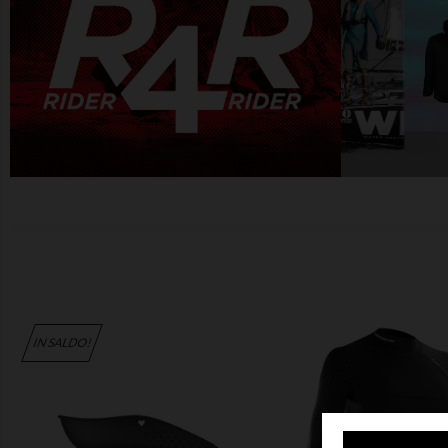
IN SALDO!

