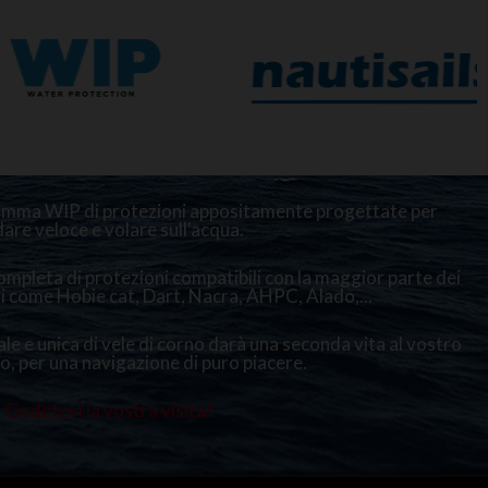
gamma WIP di protezioni appositamente progettate per
are veloce e volare sull'acqua.
pleta di protezioni compatibili con la maggior parte dei
i come Hobie cat, Dart, Nacra, AHPC, Alado,...
le e unica di vele di corno darà una seconda vita al vostro
, per una navigazione di puro piacere.
Godetevi la vostra visita!