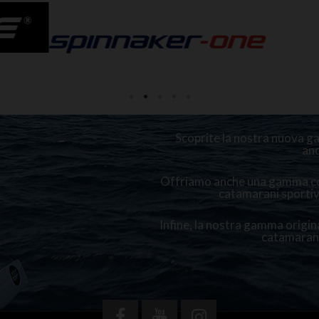
Scoprite la nostra nuova 
and
Offriamo anche una gamma com
catamarani sportiv
Infine, la nostra gamma origina
catamarano