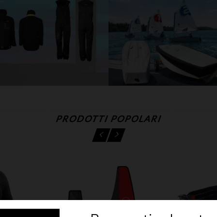
PRODOTTI POPOLARI

