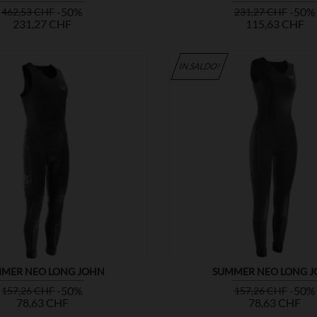
Prezzo
Prezzo
Prezzo
-50%
-50%
462,53 CHF
231,27 CHF
base
base
231,27 CHF
115,63 CHF
IN SALDO!


MOSTRA
MER NEO LONG JOHN
SUMMER NEO LONG 
Prezzo
Prezzo
Prezzo
-50%
-50%
157,26 CHF
157,26 CHF
base
base
78,63 CHF
78,63 CHF