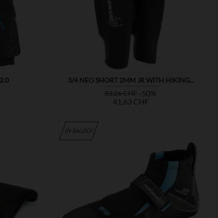

MOSTRA
2.0
3/4 NEO SHORT 2MM JR WITH HIKING...
Prezzo
Prezzo
Prezzo
-50%
83,26 CHF
base
41,63 CHF
IN SALDO!

MOSTRA