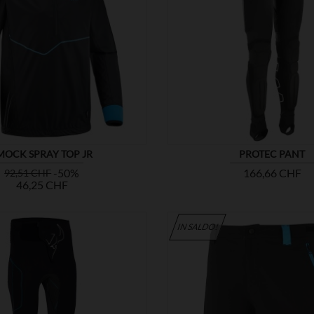


MOSTRA
MOCK SPRAY TOP JR
PROTEC PANT
Prezzo
Prezzo
Prezzo
-50%
166,66 CHF
92,51 CHF
base
46,25 CHF
IN SALDO!