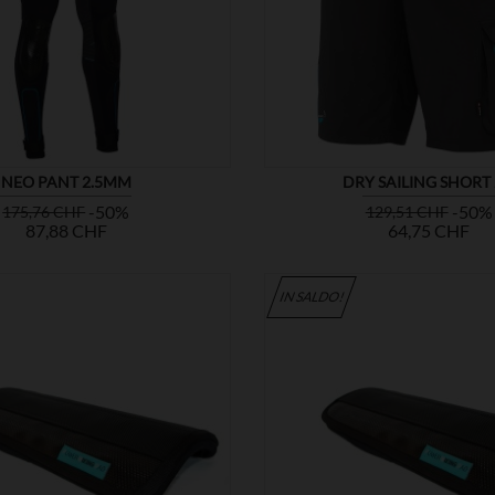


MOSTRA
NEO PANT 2.5MM
DRY SAILING SHORT 
Prezzo
Prezzo
Prezzo
-50%
-50%
175,76 CHF
129,51 CHF
base
base
87,88 CHF
64,75 CHF
IN SALDO!


MOSTRA