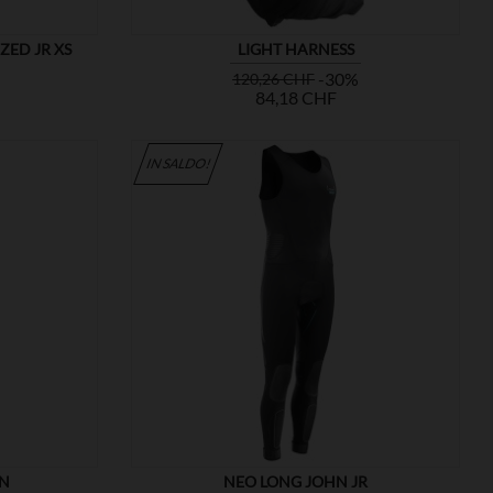
ZED JR XS
LIGHT HARNESS
Prezzo
Prezzo
Prezzo
-30%
120,26 CHF
base
84,18 CHF
IN SALDO!

MOSTRA
HN
NEO LONG JOHN JR