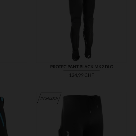

MOSTRA
PROTEC PANT BLACK MK2 DLO
Prezzo
124,99 CHF
IN SALDO!