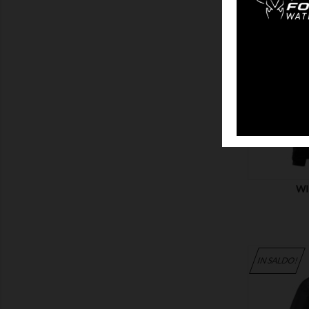
MOSTRA
WI
IN SALDO!