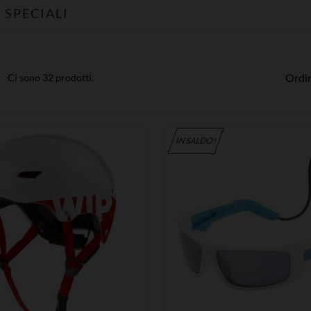
 SPECIALI
Ordin
Ci sono 32 prodotti.
IN SALDO!


MOSTRA