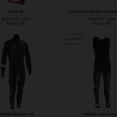
WIPPI JR
ARCHIVE GUST EVO POLARI
Prezzo
Prezzo
Prezzo
-30%
-50%
60,13 CHF
37,00 CHF
base
base
42,09 CHF
18,50 CHF
IN SALDO!


MOSTRA
YBRID SEMI DRY JR
PROTEC LONG JO