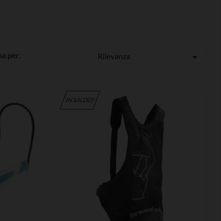
a per:
Rilevanza

IN SALDO!

MOSTRA