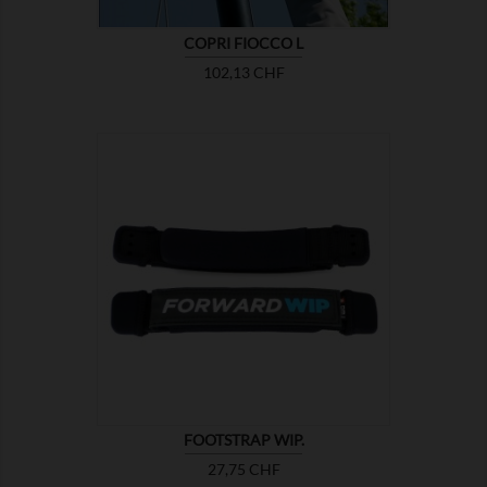
COPRI FIOCCO L
Prezzo
102,13 CHF

MOSTRA
FOOTSTRAP WIP.
Prezzo
27,75 CHF