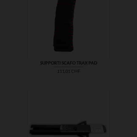

MOSTRA
SUPPORTI SCAFO TRAX PAD
Prezzo
111,01 CHF

MOSTRA