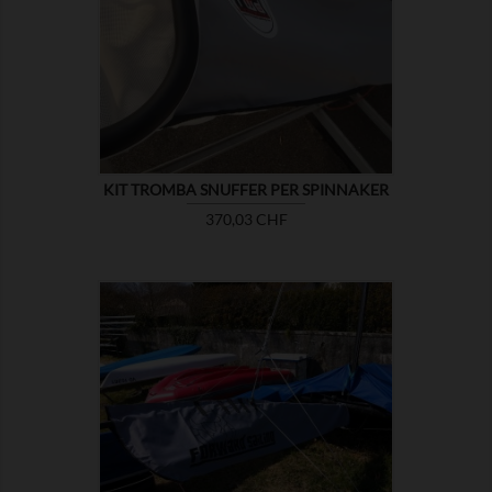

MOSTRA
KIT TROMBA SNUFFER PER SPINNAKER
Prezzo
370,03 CHF

MOSTRA