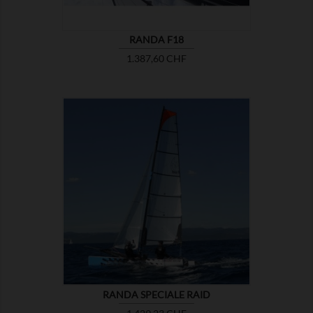
RANDA F18
Prezzo
1.387,60 CHF

MOSTRA
RANDA SPECIALE RAID
Prezzo