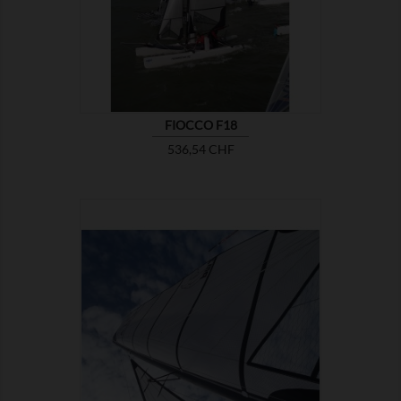

MOSTRA
FIOCCO F18
Prezzo
536,54 CHF

MOSTRA