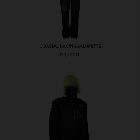

MOSTRA
COASTAL RACING SALOPETTE
Prezzo
323,77 CHF

MOSTRA