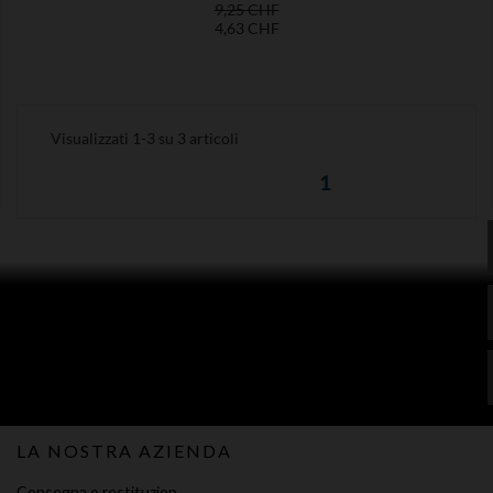
Prezzo
Prezzo
9,25 CHF
base
4,63 CHF
Visualizzati 1-3 su 3 articoli
1
LA NOSTRA AZIENDA
Consegna o restituzion