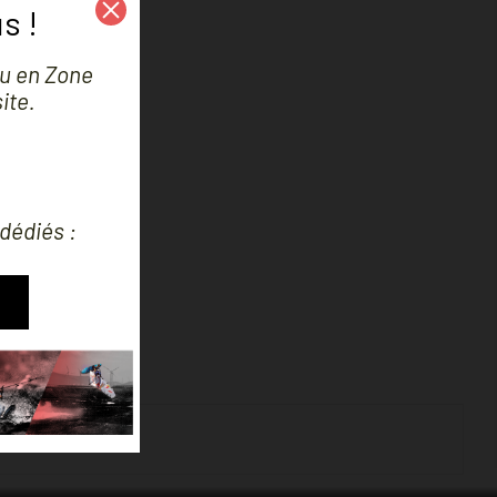
s !
ou en Zone
ite.
 dédiés :
 DART 16
1