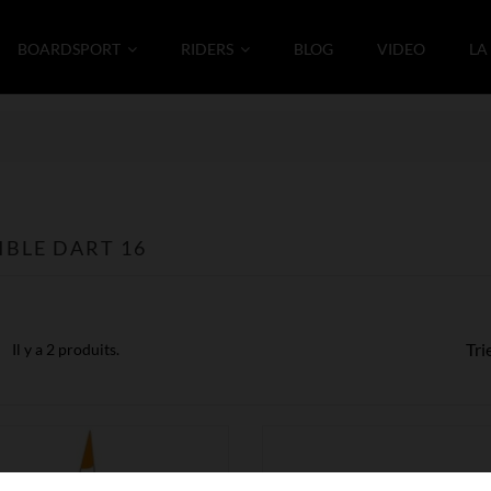
BOARDSPORT
RIDERS
BLOG
VIDEO
LA
BLE DART 16
Tri
Il y a 2 produits.