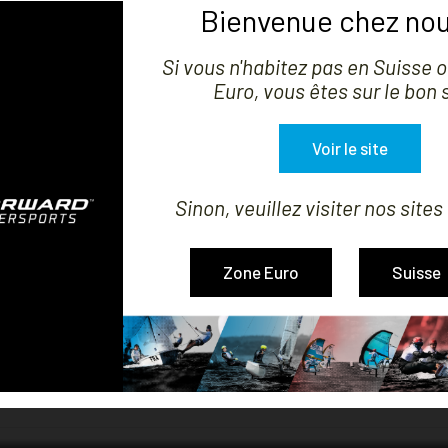
Bienvenue chez nou
Si vous n'habitez pas en Suisse 
Euro, vous êtes sur le bon s


MONTRER
Voir le site
Sinon, veuillez visiter nos sites
 COMPATIBLE DART 16
GRAND VOILE COMPATIBLE
Zone Euro
Suisse
Prix
Prix
254,39 CHF
823,31 CHF
1-2 de 2 article(s)