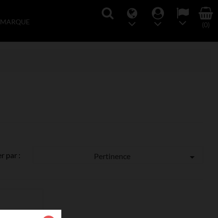
 MARQUE
(0)
er par :
Pertinence
