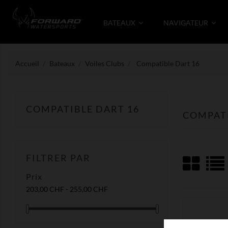
BATEAUX
NAVIGATEUR
Accueil
Bateaux
Voiles Clubs
Compatible Dart 16
COMPATIBLE DART 16
COMPATI
FILTRER PAR
Prix
203,00 CHF - 255,00 CHF