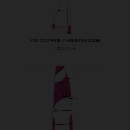

MONTRER
FOC COMPATIBLE HOBIE DRAGOON
Prix
231,27 CHF

MONTRER