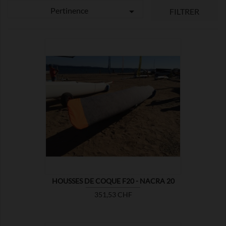
Pertinence

FILTRER

MONTRER
HOUSSES DE COQUE F20 - NACRA 20
Prix
351,53 CHF