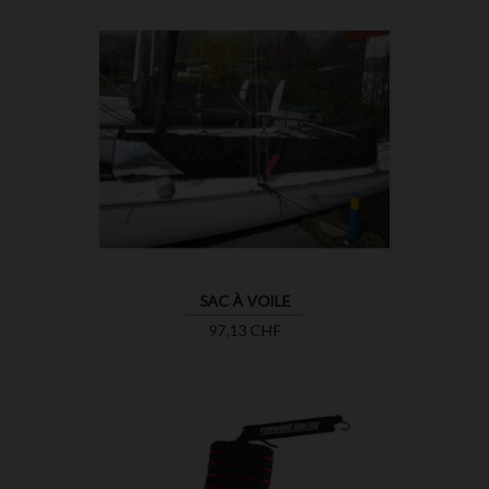

MONTRER
SAC À VOILE
Prix
97,13 CHF