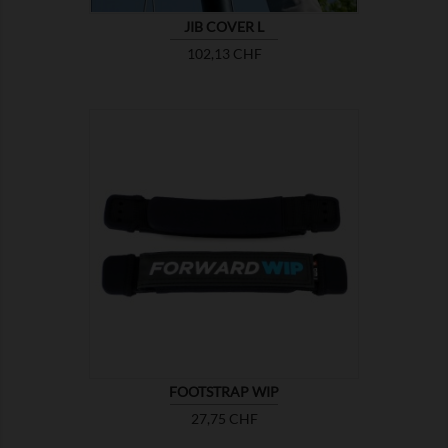
JIB COVER L
Prix
102,13 CHF

MONTRER
FOOTSTRAP WIP
Prix
27,75 CHF