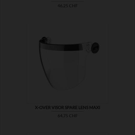
Prix
46,25 CHF

MONTRER
X-OVER VISOR SPARE LENS MAXI
Prix
64,75 CHF