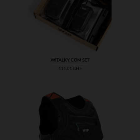

MONTRER
WITALKY COM SET
Prix
111,01 CHF

MONTRER