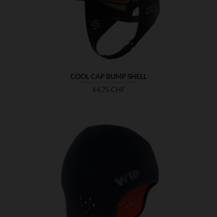

MONTRER
COOL CAP BUMP SHELL
Prix
64,75 CHF

MONTRER