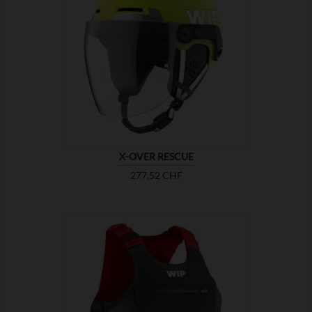

MONTRER
X-OVER RESCUE
Prix
277,52 CHF