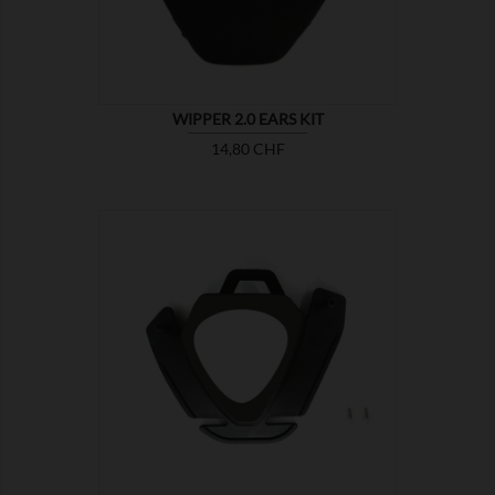
WIPPER 2.0 EARS KIT
Prix
14,80 CHF

MONTRER