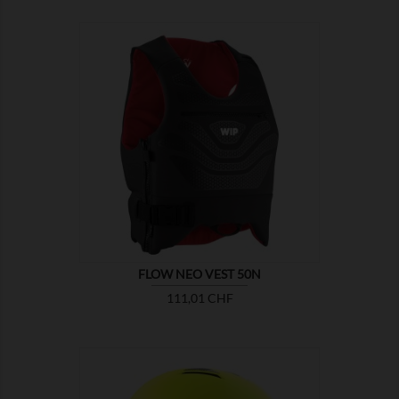

MONTRER
FLOW NEO VEST 50N
Prix
111,01 CHF