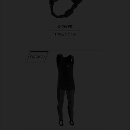
X-OVER
Prix
129,51 CHF
PROMO !

MONTRER