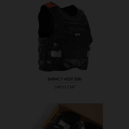

MONTRER
IMPACT VEST 50N
Prix
148,01 CHF