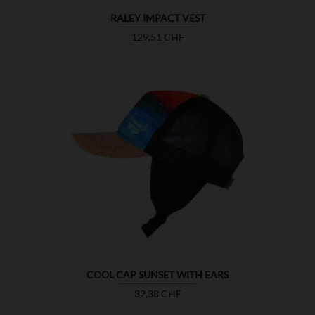
RALEY IMPACT VEST
Prix
129,51 CHF

MONTRER
COOL CAP SUNSET WITH EARS
Prix
32,38 CHF