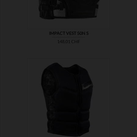
IMPACT VEST 50N S
Prix
148,01 CHF

MONTRER