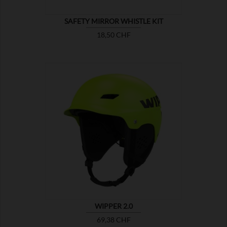
SAFETY MIRROR WHISTLE KIT
Prix
18,50 CHF

MONTRER
WIPPER 2.0
Prix
69,38 CHF