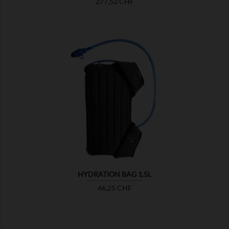
Prix
277,52 CHF

MONTRER
HYDRATION BAG 1.5L
Prix
46,25 CHF