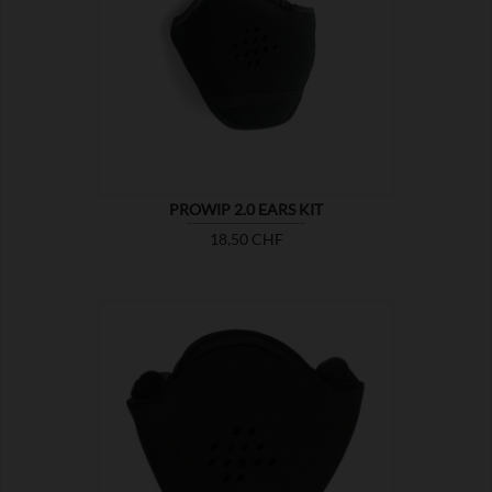

MONTRER
PROWIP 2.0 EARS KIT
Prix
18,50 CHF

MONTRER