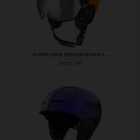

MONTRER
X-OVER VISOR ORANGE NEON M-L...
Prix
185,01 CHF

MONTRER