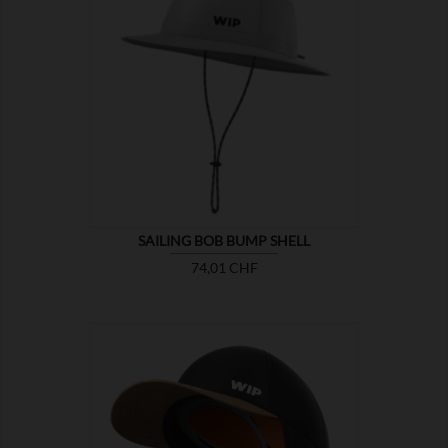

MONTRER
SAILING BOB BUMP SHELL
Prix
74,01 CHF