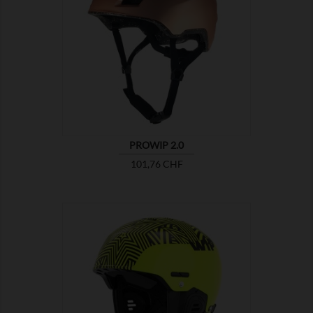

MONTRER
PROWIP 2.0
Prix
101,76 CHF

MONTRER