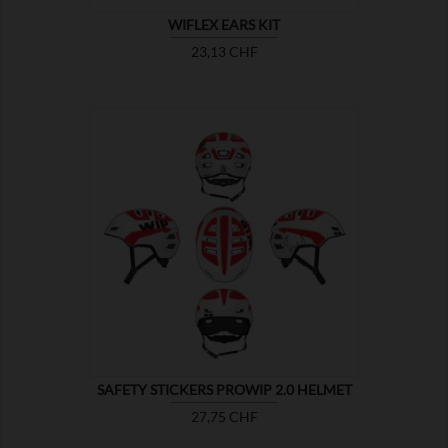
WIFLEX EARS KIT
Prix
23,13 CHF

MONTRER
SAFETY STICKERS PROWIP 2.0 HELMET
Prix
27,75 CHF