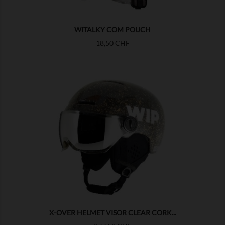
WITALKY COM POUCH
Prix
18,50 CHF

MONTRER
X-OVER HELMET VISOR CLEAR CORK...