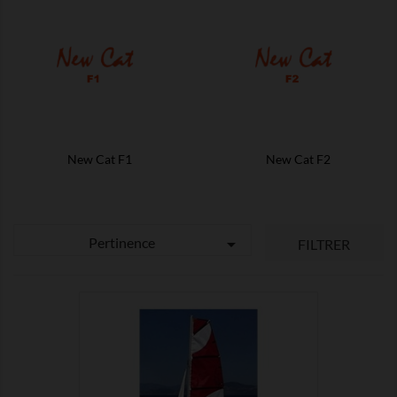
New Cat F1
New Cat F2
Pertinence

FILTRER