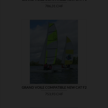
Prix
786,31 CHF

MONTRER
GRAND VOILE COMPATIBLE NEW CAT F2
Prix
753,93 CHF