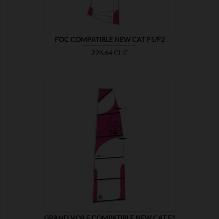
FOC COMPATIBLE NEW CAT F1/F2
Prix
226,64 CHF

MONTRER
GRAND VOILE COMPATIBLE NEW CAT F1