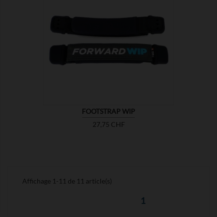

MONTRER
FOOTSTRAP WIP
Prix
27,75 CHF
Affichage 1-11 de 11 article(s)
1