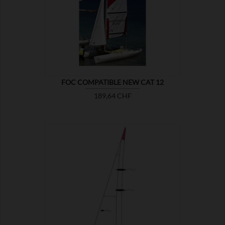

MONTRER
FOC COMPATIBLE NEW CAT 12
Prix
189,64 CHF

MONTRER