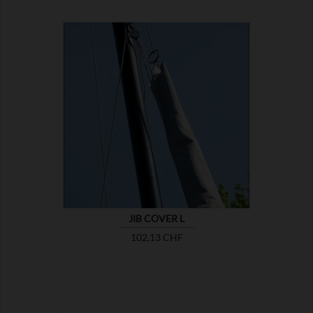

MONTRER
JIB COVER L
Prix
102,13 CHF