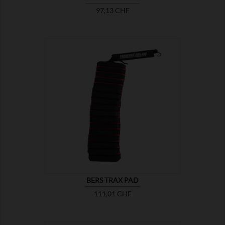
Prix
97,13 CHF

MONTRER
BERS TRAX PAD
Prix
111,01 CHF