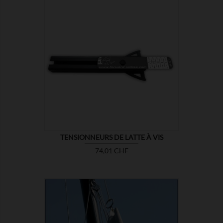

MONTRER
TENSIONNEURS DE LATTE À VIS
Prix
74,01 CHF