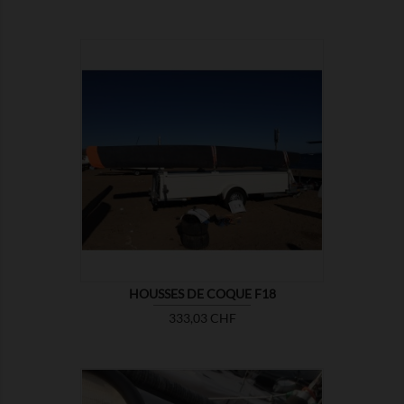

MONTRER
HOUSSES DE COQUE F18
Prix
333,03 CHF