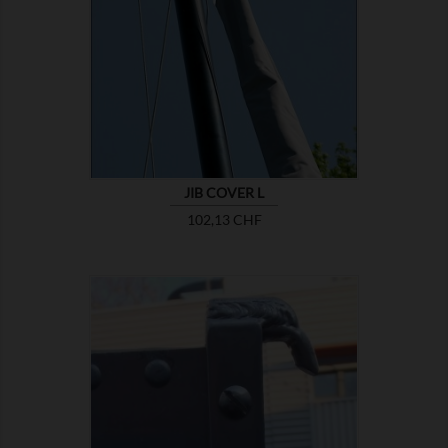

MONTRER
JIB COVER L
Prix
102,13 CHF

MONTRER