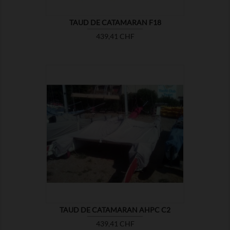
TAUD DE CATAMARAN F18
Prix
439,41 CHF

MONTRER
TAUD DE CATAMARAN AHPC C2
Prix
439,41 CHF