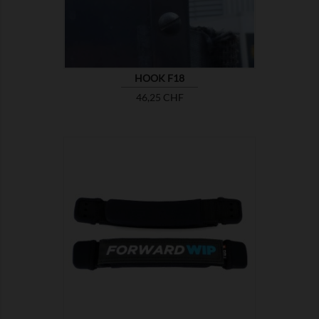
HOOK F18
Prix
46,25 CHF

MONTRER