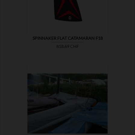
SPINNAKER FLAT CATAMARAN F18
Prix
818,69 CHF

MONTRER