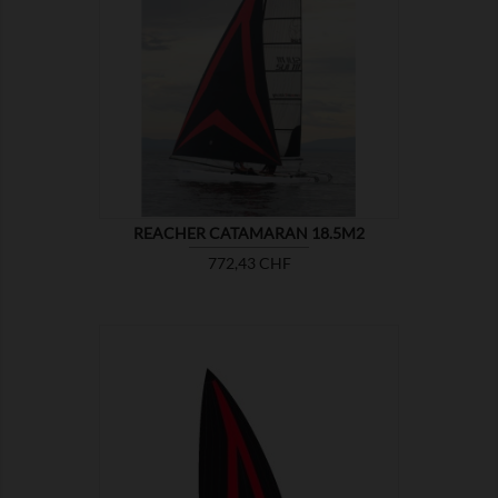

MONTRER
REACHER CATAMARAN 18.5M2
Prix
772,43 CHF

MONTRER