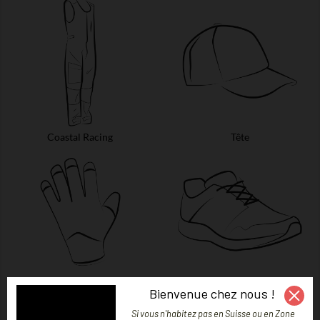
Coastal Racing
Tête
Gants
Pieds
Bienvenue chez nous !
Si vous n'habitez pas en Suisse ou en Zone