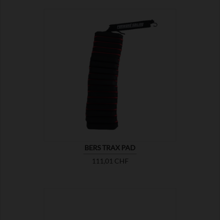

MONTRER
BERS TRAX PAD
Prix
111,01 CHF