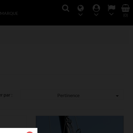
 MARQUE
(0)
er par :
Pertinence
