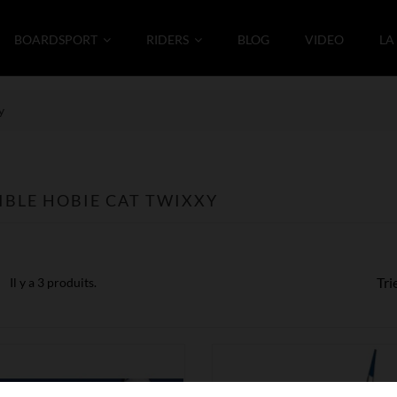
BOARDSPORT
RIDERS
BLOG
VIDEO
LA
y
BLE HOBIE CAT TWIXXY
Tri
Il y a 3 produits.