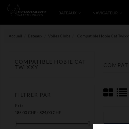
BATEAUX
NAVIGATEUR
Accueil
Bateaux
Voiles Clubs
Compatible Hobie Cat Twixx
COMPATIBLE HOBIE CAT
COMPATI
TWIXXY
FILTRER PAR
Prix
185,00 CHF - 824,00 CHF