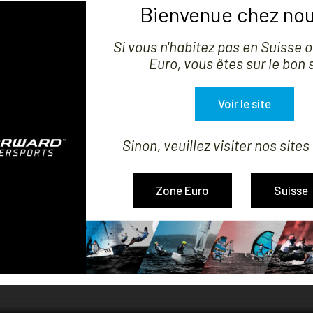
Bienvenue chez nou
Si vous n'habitez pas en Suisse 
Euro, vous êtes sur le bon s


MONTRER
Voir le site
Sinon, veuillez visiter nos sites
E COMPATIBLE HOBIE TWIXXY
FOC COMPATIBLE HOBIE
Zone Euro
Suisse
Prix
Prix
823,31 CHF
231,27 CHF
1-3 de 3 article(s)