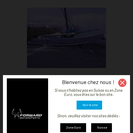

MONTRER
Bienvenue chez nous !
TAUD DE CATAMARAN HOBIE CAT 16-...
Prix
259,02 CHF
Si vous n'habitez pas en Suisse ou en Zone
Euro, vous êtes sur le bon site.
Voir le site
Sinon, veuillez visiter nos sites dédiés :
Zone Euro
Suisse