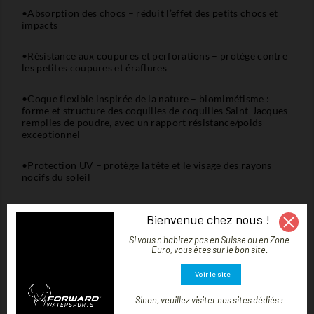
•Absorption des chocs – réduit l’effet des petits chocs et
impacts
•Résistance aux coupures et perforations – protège contre
les petites coupures et éraflures
•Coque flexible inspirée de la nature – biomimétisme :
forme et structure des coquilles de coquilles Saint-Jacques
remplies de poudre, avec un rapport résistance/poids
exceptionnel
•Protection UV – protège la tête et le visage des rayons
nocifs du soleil
•Visière en liège pour plus de flottabilité
Bienvenue chez nous !
•Double système de réglage arrière pour un ajustement
Si vous n'habitez pas en Suisse ou en Zone
Euro, vous êtes sur le bon site.
parfait
Voir le site
•Design léger – confortable pour un port prolongé sans
encombrement
Sinon, veuillez visiter nos sites dédiés :