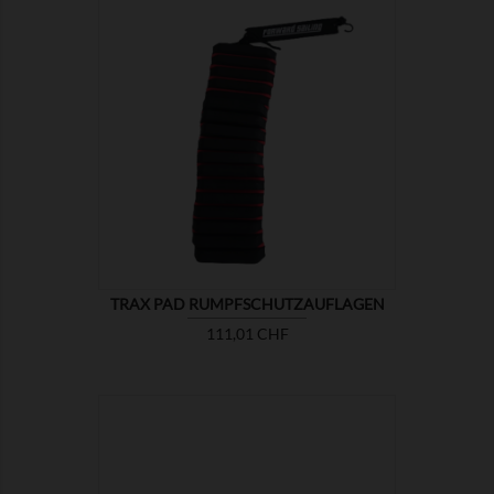

ZEIGEN
TRAX PAD RUMPFSCHUTZAUFLAGEN
Preis
111,01 CHF