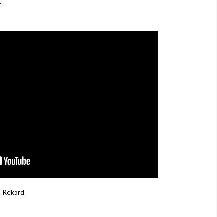
r
m Rekord