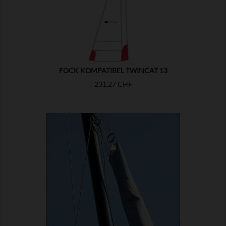

ZEIGEN
FOCK KOMPATIBEL TWINCAT 13
Preis
231,27 CHF

ZEIGEN