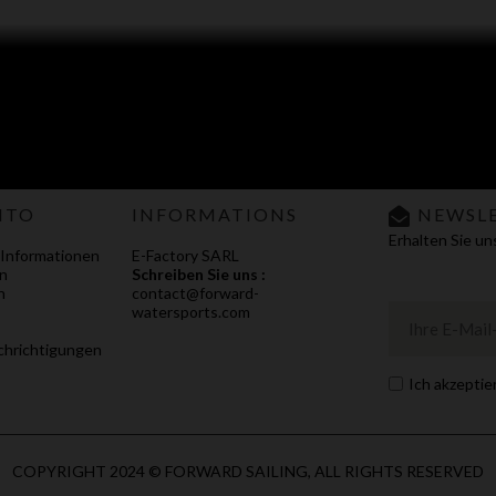
NTO
INFORMATIONS
NEWSL
Erhalten Sie u
 Informationen
E-Factory SARL
n
Schreiben Sie uns :
n
contact@forward-
watersports.com
hrichtigungen
Ich akzeptie
COPYRIGHT 2024 © FORWARD SAILING, ALL RIGHTS RESERVED