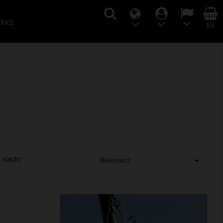
ARKE
(0)
t nach:
Relevanz
