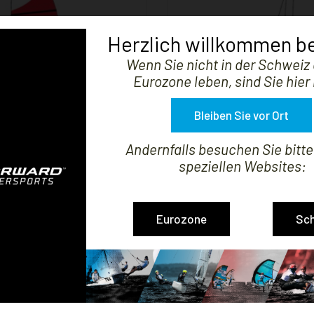
Herzlich willkommen be
Wenn Sie nicht in der Schweiz 


ZEIGEN
Eurozone leben, sind Sie hier 
Bleiben Sie vor Ort
Andernfalls besuchen Sie bitt
speziellen Websites:
 KOMPATIBLES GROSSSEGEL
FOCK KOMPATIBEL TOP
Preis
Preis
647,55 CHF
189,64 CHF
Eurozone
Sc
3 Artikel(n)