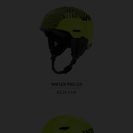

ZEIGEN
WIFLEX PRO 2.0
Preis
83,26 CHF