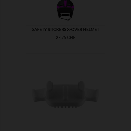
SAFETY STICKERS X-OVER HELMET
Preis
27,75 CHF

ZEIGEN