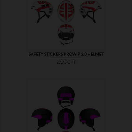

ZEIGEN
SAFETY STICKERS PROWIP 2.0 HELMET
Preis
27,75 CHF

ZEIGEN