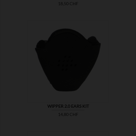
Preis
18,50 CHF

ZEIGEN
WIPPER 2.0 EARS KIT
Preis
14,80 CHF