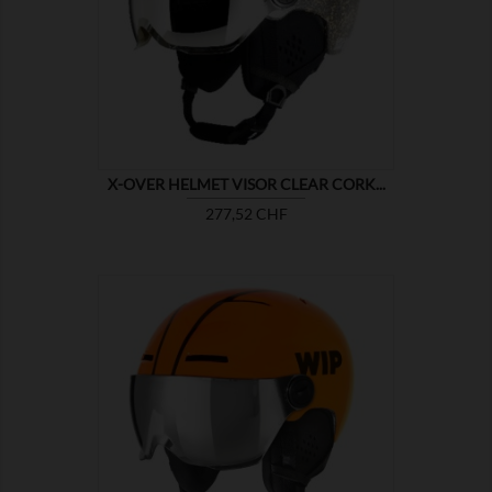

ZEIGEN
X-OVER HELMET VISOR CLEAR CORK...
Preis
277,52 CHF

ZEIGEN