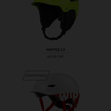

ZEIGEN
WIPPER 2.0
Preis
69,38 CHF
SONDERPREIS!

ZEIGEN