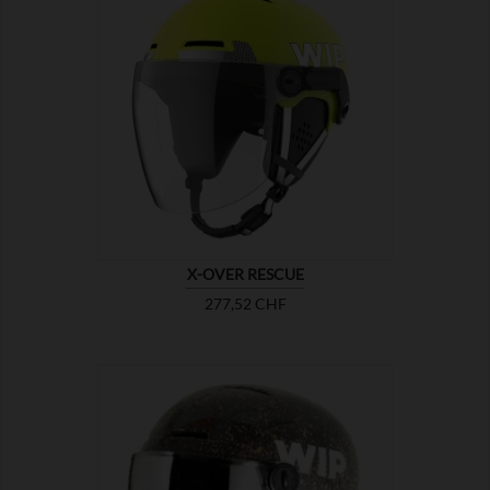

ZEIGEN
X-OVER RESCUE
Preis
277,52 CHF