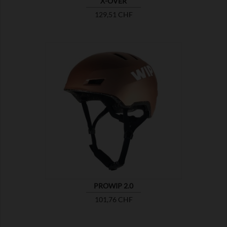
X-OVER
Preis
129,51 CHF

ZEIGEN
PROWIP 2.0
Preis
101,76 CHF