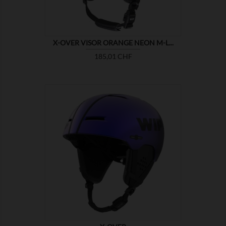
X-OVER VISOR ORANGE NEON M-L...
Preis
185,01 CHF

ZEIGEN