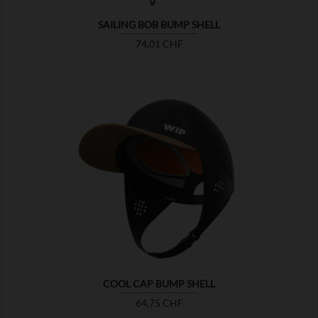
SAILING BOB BUMP SHELL
Preis
74,01 CHF

ZEIGEN
COOL CAP BUMP SHELL
Preis
64,75 CHF