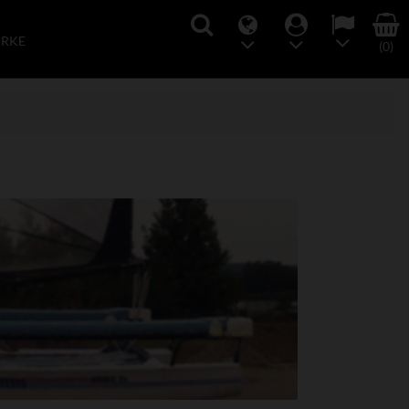
ARKE
(0)