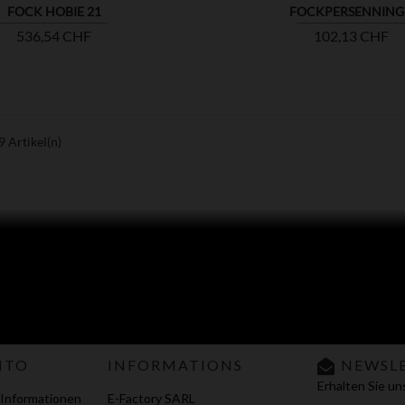
FOCK HOBIE 21
FOCKPERSENNING
Preis
Preis
536,54 CHF
102,13 CHF
9 Artikel(n)
NTO
INFORMATIONS
NEWSL
Erhalten Sie u
 Informationen
E-Factory SARL