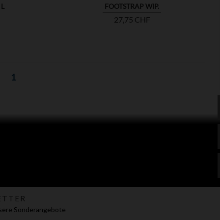
 L
FOOTSTRAP WIP.
Preis
27,75 CHF
1
ETTER
nsere Sonderangebote