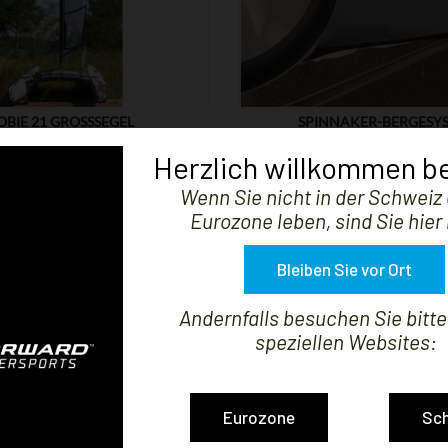
OBIE 21 GROSSSEGEL
SPINNAKER-BERGESY
Preis
Preis
1.665,12 CHF
370,03 CHF
Herzlich willkommen be
Wenn Sie nicht in der Schweiz 
Eurozone leben, sind Sie hier 
Bleiben Sie vor Ort
Andernfalls besuchen Sie bitt
speziellen Websites:


ZEIGEN
Eurozone
Sc