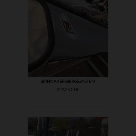

ZEIGEN
SPINNAKER-BERGESYSTEM
Preis
342,28 CHF