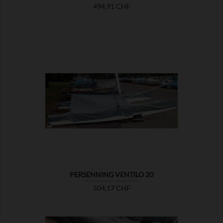
Preis
494,91 CHF

ZEIGEN
PERSENNING VENTILO 20
Preis
504,17 CHF