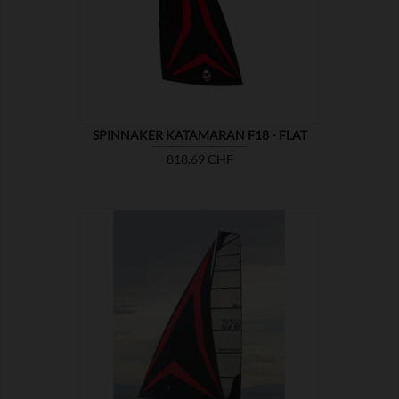

ZEIGEN
SPINNAKER KATAMARAN F18 - FLAT
Preis
818,69 CHF

ZEIGEN