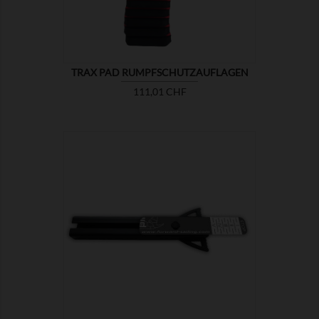
TRAX PAD RUMPFSCHUTZAUFLAGEN
Preis
111,01 CHF

ZEIGEN