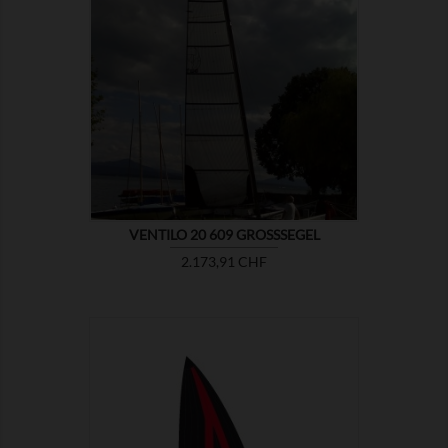

ZEIGEN
VENTILO 20 609 GROSSSEGEL
Preis
2.173,91 CHF