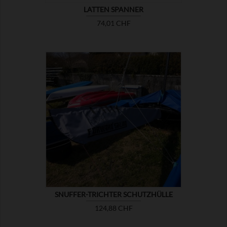
LATTEN SPANNER
Preis
74,01 CHF

ZEIGEN
SNUFFER-TRICHTER SCHUTZHÜLLE
Preis
124,88 CHF