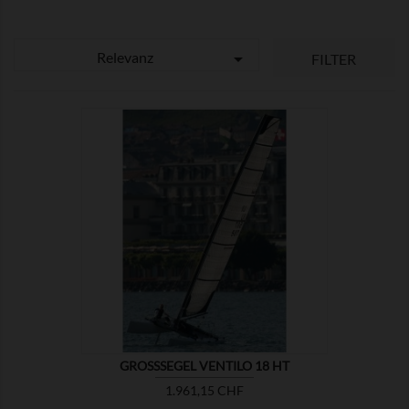
Relevanz

FILTER

ZEIGEN
GROSSSEGEL VENTILO 18 HT
Preis
1.961,15 CHF