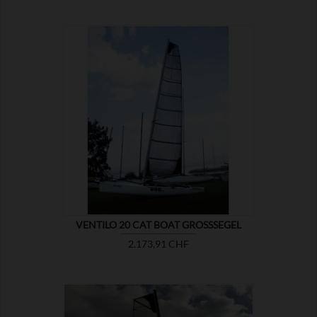

ZEIGEN
VENTILO 20 CAT BOAT GROSSSEGEL
Preis
2.173,91 CHF