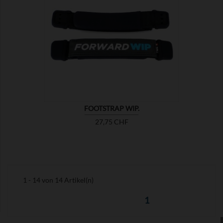

ZEIGEN
FOOTSTRAP WIP.
Preis
27,75 CHF
1 - 14 von 14 Artikel(n)
1