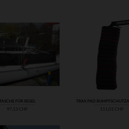


ZEIGEN
TASCHE FÜR SEGEL
TRAX PAD RUMPFSCHUTZ
Preis
Preis
97,13 CHF
111,01 CHF