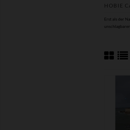
HOBIE C
Erst als der N
unschlagbaren 
ZEIGEN