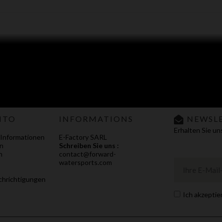
NTO
INFORMATIONS
NEWSL
Erhalten Sie u
 Informationen
E-Factory SARL
n
Schreiben Sie uns :
n
contact@forward-
watersports.com
hrichtigungen
Ich akzeptie