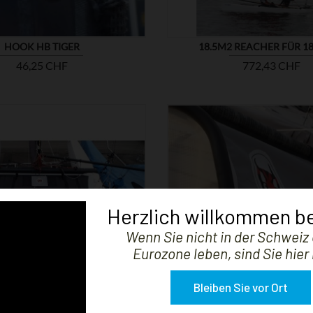
HOOK HB TIGER
18.5M2 REACHER FÜR 18 
Preis
Preis
46,25 CHF
772,43 CHF
Herzlich willkommen be


ZEIGEN
Wenn Sie nicht in der Schweiz 
Eurozone leben, sind Sie hier 
Bleiben Sie vor Ort