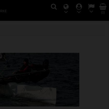
ARKE
(0)