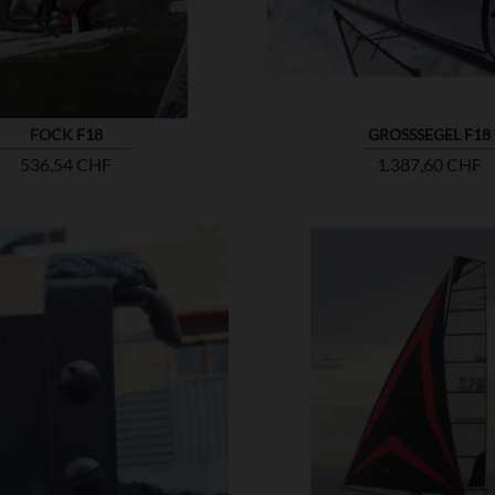
FOCK F18
GROSSSEGEL F18
Preis
Preis
536,54 CHF
1.387,60 CHF


ZEIGEN