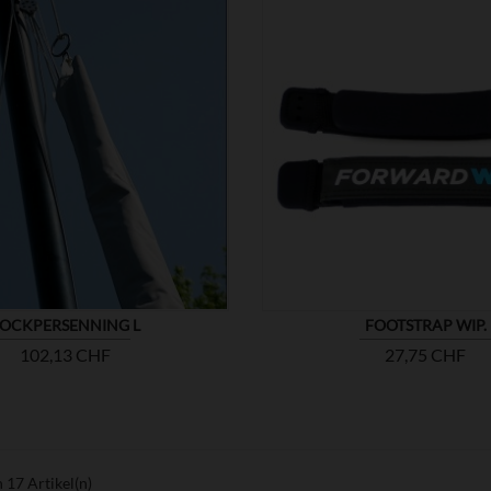


ZEIGEN
OCKPERSENNING L
FOOTSTRAP WIP.
Preis
Preis
102,13 CHF
27,75 CHF
n 17 Artikel(n)