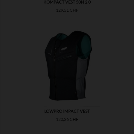
KOMPACT VEST 50N 2.0
Preis
129,51 CHF

ZEIGEN
LOWPRO IMPACT VEST
Preis
120,26 CHF