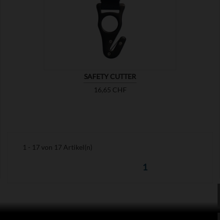

ZEIGEN
SAFETY CUTTER
Preis
16,65 CHF
1 - 17 von 17 Artikel(n)
1