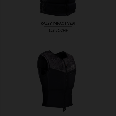
RALEY IMPACT VEST
Preis
129,51 CHF

ZEIGEN