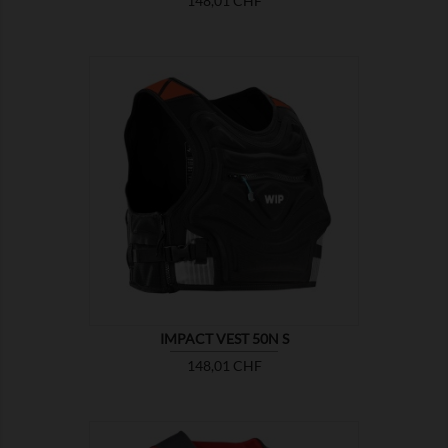
148,01 CHF

ZEIGEN
IMPACT VEST 50N S
Preis
148,01 CHF