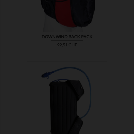
DOWNWIND BACK PACK
Preis
92,51 CHF

ZEIGEN