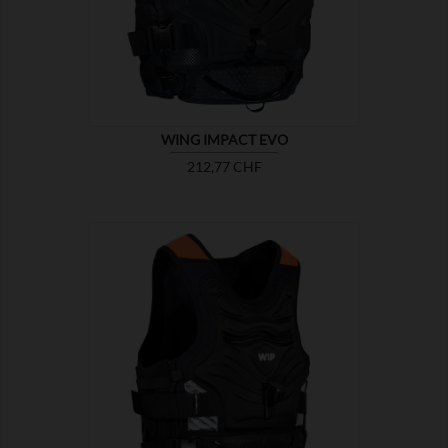

ZEIGEN
WING IMPACT EVO
Preis
212,77 CHF

ZEIGEN