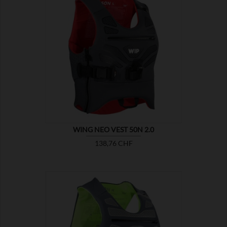

ZEIGEN
WING NEO VEST 50N 2.0
Preis
138,76 CHF