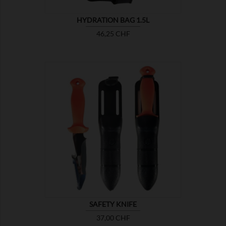
HYDRATION BAG 1.5L
Preis
46,25 CHF

ZEIGEN
SAFETY KNIFE
Preis
37,00 CHF