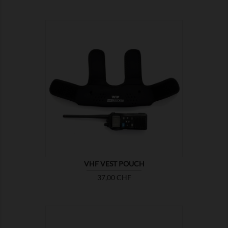

ZEIGEN
VHF VEST POUCH
Preis
37,00 CHF