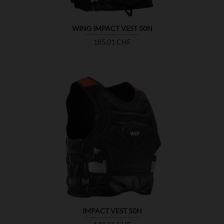
WING IMPACT VEST 50N
Preis
185,01 CHF

ZEIGEN
IMPACT VEST 50N
Preis