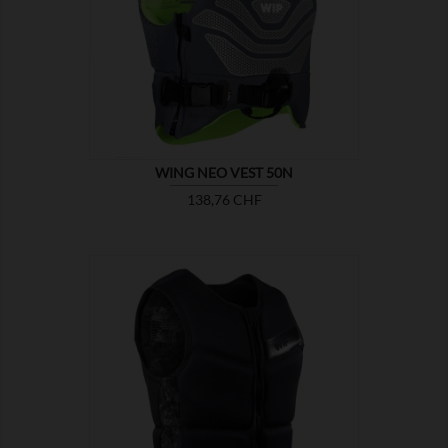

ZEIGEN
WING NEO VEST 50N
Preis
138,76 CHF

ZEIGEN