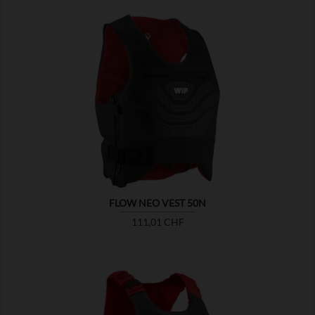

ZEIGEN
FLOW NEO VEST 50N
Preis
111,01 CHF