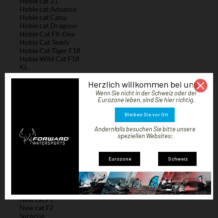
Hobie cat 21
Hobie cat Advance
Hobie cat Catsy
Hobie cat Dragoon
Hobie Cat FX-One
Hobie Cat Teddy
Hobie Cat Tiger F18
Hobie Wild Cat F18
KL
KL 10.5
Herzlich willkommen bei uns !
KL 13.5
KL 15.5
Wenn Sie nicht in der Schweiz oder der
Nacra
Eurozone leben, sind Sie hier richtig.
Nacra 17
Bleiben Sie vor Ort
Nacra F18
NACRA F20 & FCS
Andernfalls besuchen Sie bitte unsere
Nacra 5.5
speziellen Websites:
Nacra 5.7
Nacra 5.8
Nacra 6
Eurozone
Schweiz
Nacra 15
New Cat
New cat 12/ Colibri
New cat 12 racing
New cat F1
New cat F2
Surprise