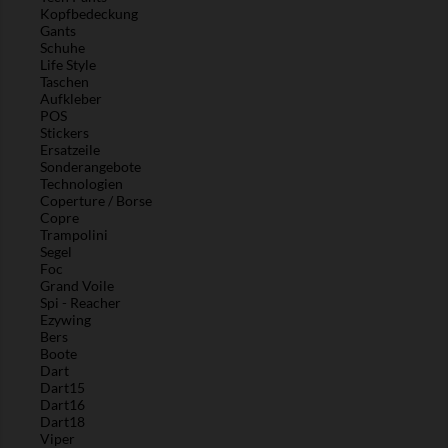
Kopfbedeckung
Gants
Schuhe
Life Style
Taschen
Aufkleber
POS
Stickers
Ersatzeile
Sonderangebote
Technologien
Coperture / Borse
Copre
Trampolini
Segel
Foc
Grand Voile
Spi - Reacher
Ezywing
Bers
Boote
Dart
Dart15
Dart16
Dart18
Viper