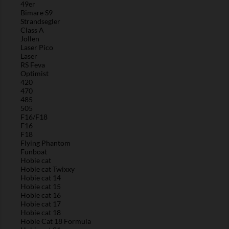
49er
Bimare S9
Strandsegler
Class A
Jollen
Laser Pico
Laser
RS Feva
Optimist
420
470
485
505
F16/F18
F16
F18
Flying Phantom
Funboat
Hobie cat
Hobie cat Twixxy
Hobie cat 14
Hobie cat 15
Hobie cat 16
Hobie cat 17
Hobie cat 18
Hobie Cat 18 Formula