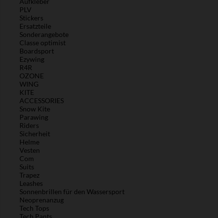
Aufkleber
PLV
Stickers
Ersatzteile
Sonderangebote
Classe optimist
Boardsport
Ezywing
R4R
OZONE
WING
KITE
ACCESSORIES
Snow Kite
Parawing
Riders
Sicherheit
Helme
Vesten
Com
Suits
Trapez
Leashes
Sonnenbrillen für den Wassersport
Neoprenanzug
Tech Tops
Tech Pants