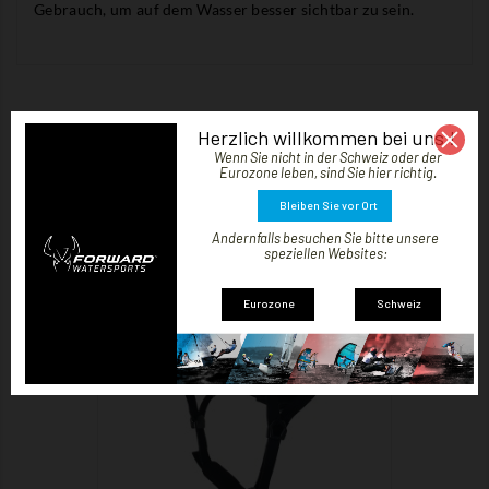
Gebrauch, um auf dem Wasser besser sichtbar zu sein.
KUNDEN, DIE DIESEN ARTIKEL GEKAUFT
Herzlich willkommen bei uns !
HABEN, KAUFTEN AUCH ...
Wenn Sie nicht in der Schweiz oder der
Eurozone leben, sind Sie hier richtig.
Bleiben Sie vor Ort
Andernfalls besuchen Sie bitte unsere
speziellen Websites:
Eurozone
Schweiz
