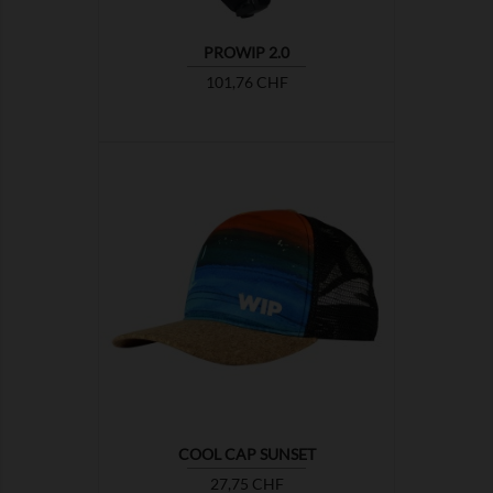
PROWIP 2.0
Preis
101,76 CHF

COOL CAP SUNSET
Preis
27,75 CHF